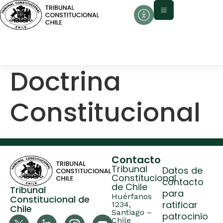
contenido
Doctrina
Constitucional
Contacto
Tribunal
Datos de
Constitucional
contacto
de Chile
Tribunal
para
Huérfanos
Constitucional de
ratificar
1234,
Chile
Santiago –
patrocinio
Chile