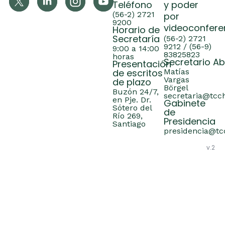
Teléfono
y poder
(56-2) 2721
por
9200
videoconfere
Horario de
Secretaría
(56-2) 2721
9212 / (56-9)
9:00 a 14:00
83825823
horas
Secretario A
Presentación
de escritos
Matías
Vargas
de plazo
Börgel
Buzón 24/7,
secretaria@tcch
en Pje. Dr.
Gabinete
Sótero del
de
Río 269,
Presidencia
Santiago
presidencia@tcc
v.2