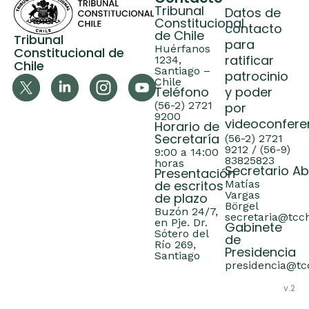
Tribunal
Datos de
Constitucional
contacto
de Chile
Tribunal
para
Huérfanos
Constitucional de
ratificar
1234,
Chile
Santiago –
patrocinio
Chile
Teléfono
y poder
(56-2) 2721
por
9200
videoconfere
Horario de
Secretaría
(56-2) 2721
9212 / (56-9)
9:00 a 14:00
83825823
horas
Secretario A
Presentación
de escritos
Matías
Vargas
de plazo
Börgel
Buzón 24/7,
secretaria@tcch
en Pje. Dr.
Gabinete
Sótero del
de
Río 269,
Presidencia
Santiago
presidencia@tcc
v.2