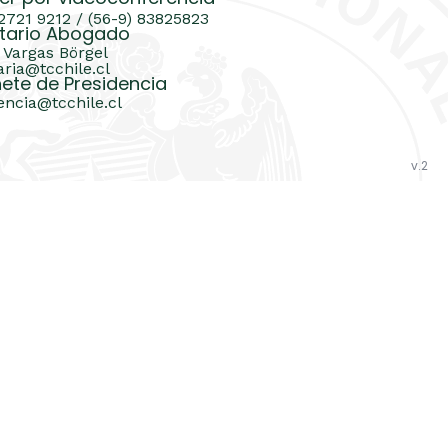
 2721 9212 / (56-9) 83825823
tario Abogado
 Vargas Börgel
aria@tcchile.cl
ete de Presidencia
encia@tcchile.cl
v.2