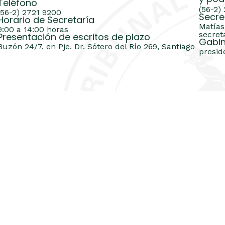
Teléfono
(56-2)
(56-2) 2721 9200
Secre
Horario de Secretaría
Matías
9:00 a 14:00 horas
secret
Presentación de escritos de plazo
Gabin
Buzón 24/7, en Pje. Dr. Sótero del Río 269, Santiago
presid