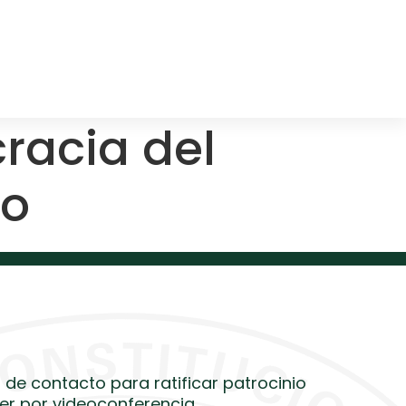
racia del
no
 de contacto para ratificar patrocinio
er por videoconferencia