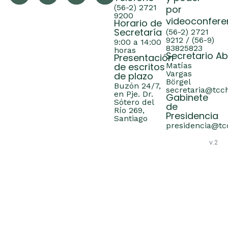
(56-2) 2721
por
9200
videoconfere
Horario de
Secretaría
(56-2) 2721
9212 / (56-9)
9:00 a 14:00
83825823
horas
Secretario A
Presentación
de escritos
Matías
Vargas
de plazo
Börgel
Buzón 24/7,
secretaria@tcch
en Pje. Dr.
Gabinete
Sótero del
de
Río 269,
Presidencia
Santiago
presidencia@tcc
v.2