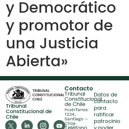
y Democrático
y promotor de
una Justicia
Abierta»
Contacto
Tribunal
Datos de
Constitucional
contacto
de Chile
Tribunal
para
Huérfanos
Constitucional de
ratificar
1234,
Chile
Santiago –
patrocinio
Chile
Teléfono
y poder