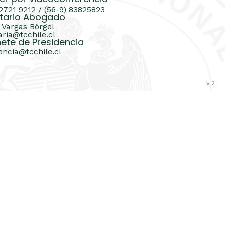
 2721 9212 / (56-9) 83825823
tario Abogado
 Vargas Börgel
aria@tcchile.cl
ete de Presidencia
encia@tcchile.cl
v.2