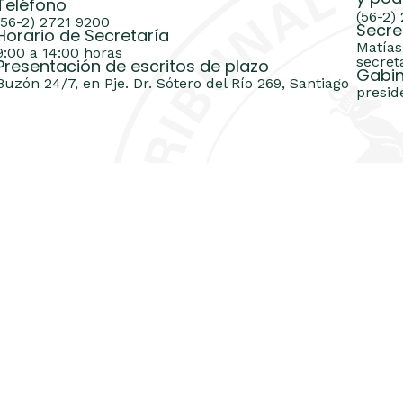
Teléfono
(56-2)
(56-2) 2721 9200
Secre
Horario de Secretaría
Matías
9:00 a 14:00 horas
secret
Presentación de escritos de plazo
Gabin
Buzón 24/7, en Pje. Dr. Sótero del Río 269, Santiago
presid