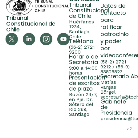
Tribunal
Datos de
Constitucional
contacto
de Chile
Tribunal
para
Huérfanos
Constitucional de
ratificar
1234,
Chile
Santiago –
patrocinio
Chile
Teléfono
y poder
(56-2) 2721
por
9200
videoconfere
Horario de
Secretaría
(56-2) 2721
9212 / (56-9)
9:00 a 14:00
83825823
horas
Secretario A
Presentación
de escritos
Matías
Vargas
de plazo
Börgel
Buzón 24/7,
secretaria@tcch
en Pje. Dr.
Gabinete
Sótero del
de
Río 269,
Presidencia
Santiago
presidencia@tcc
v.2