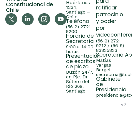
para
Huérfanos
Constitucional de
ratificar
1234,
Chile
Santiago –
patrocinio
Chile
Teléfono
y poder
(56-2) 2721
por
9200
videoconfere
Horario de
Secretaría
(56-2) 2721
9212 / (56-9)
9:00 a 14:00
83825823
horas
Secretario A
Presentación
de escritos
Matías
Vargas
de plazo
Börgel
Buzón 24/7,
secretaria@tcch
en Pje. Dr.
Gabinete
Sótero del
de
Río 269,
Presidencia
Santiago
presidencia@tcc
v.2