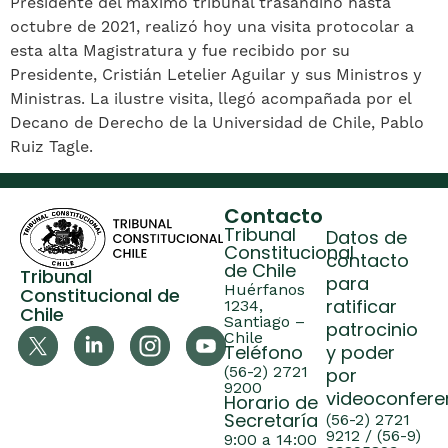
Presidente del máximo tribunal trasandino hasta
octubre de 2021, realizó hoy una visita protocolar a
esta alta Magistratura y fue recibido por su
Presidente, Cristián Letelier Aguilar y sus Ministros y
Ministras. La ilustre visita, llegó acompañada por el
Decano de Derecho de la Universidad de Chile, Pablo
Ruiz Tagle.
Contacto
Tribunal
Datos de
Constitucional
contacto
de Chile
Tribunal
para
Huérfanos
Constitucional de
ratificar
1234,
Chile
Santiago –
patrocinio
Chile
Teléfono
y poder
(56-2) 2721
por
9200
videoconfere
Horario de
Secretaría
(56-2) 2721
9212 / (56-9)
9:00 a 14:00