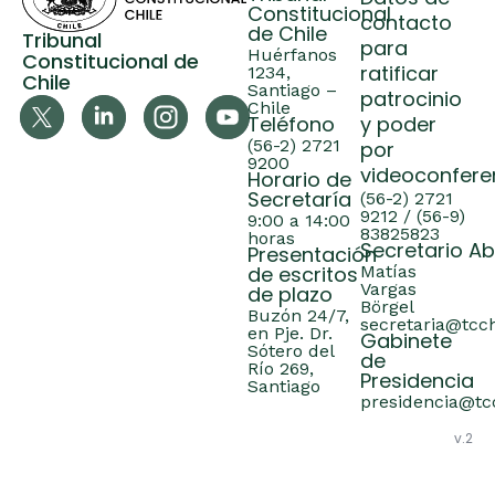
Constitucional
contacto
de Chile
Tribunal
para
Huérfanos
Constitucional de
ratificar
1234,
Chile
Santiago –
patrocinio
Chile
Teléfono
y poder
(56-2) 2721
por
9200
videoconfere
Horario de
Secretaría
(56-2) 2721
9212 / (56-9)
9:00 a 14:00
83825823
horas
Secretario A
Presentación
de escritos
Matías
Vargas
de plazo
Börgel
Buzón 24/7,
secretaria@tcch
en Pje. Dr.
Gabinete
Sótero del
de
Río 269,
Presidencia
Santiago
presidencia@tcc
v.2