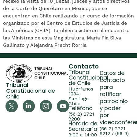
recibió la visita de 10 juezas, jueces y altos directivos
de la Corte de Querétaro en México, que se
encuentran en Chile realizando un curso de formación
organizado por el Centro de Estudios de Justicia de
las Américas (CEJA). También asistieron al encuentro
las Ministras de esta Magistratura, María Pía Silva
Gallinato y Alejandra Precht Rorris.
Contacto
Tribunal
Datos de
Constitucional
contacto
de Chile
Tribunal
para
Huérfanos
Constitucional de
ratificar
1234,
Chile
Santiago –
patrocinio
Chile
Teléfono
y poder
(56-2) 2721
por
9200
videoconfere
Horario de
Secretaría
(56-2) 2721
9212 / (56-9)
9:00 a 14:00