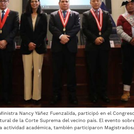
nistra Nancy Yáñez Fuenzalida, participó en el Congreso “
tural de la Corte Suprema del vecino país. El evento sobre 
a actividad académica, también participaron Magistrados/