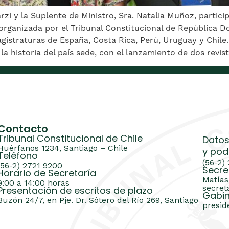
arzi y la Suplente de Ministro, Sra. Natalia Muñoz, partici
” organizada por el Tribunal Constitucional de República 
gistraturas de España, Costa Rica, Perú, Uruguay y Chile.
a historia del país sede, con el lanzamiento de dos revis
Contacto
Tribunal Constitucional de Chile
Datos
Huérfanos 1234, Santiago – Chile
y pod
Teléfono
(56-2)
(56-2) 2721 9200
Secre
Horario de Secretaría
Matías
9:00 a 14:00 horas
secret
Presentación de escritos de plazo
Gabin
Buzón 24/7, en Pje. Dr. Sótero del Río 269, Santiago
presid