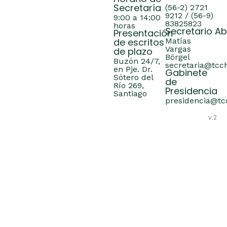
Secretaría
(56-2) 2721
9212 / (56-9)
9:00 a 14:00
83825823
horas
Secretario A
Presentación
de escritos
Matías
Vargas
de plazo
Börgel
Buzón 24/7,
secretaria@tcch
en Pje. Dr.
Gabinete
Sótero del
de
Río 269,
Presidencia
Santiago
presidencia@tcc
v.2