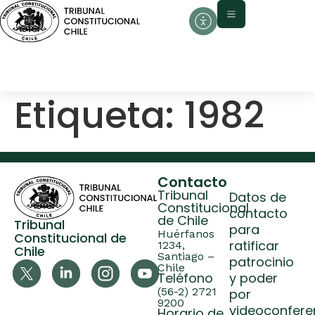
contenido
Etiqueta:
1982
Contacto
Tribunal
Datos de
Constitucional
contacto
de Chile
Tribunal
para
Huérfanos
Constitucional de
ratificar
1234,
Chile
Santiago –
patrocinio
Chile
Teléfono
y poder
(56-2) 2721
por
9200
videoconfere
Horario de