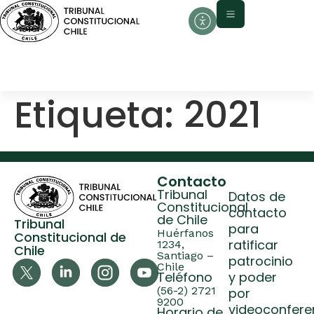
contenido
Etiqueta:
2021
Contacto
Tribunal
Datos de
Constitucional
contacto
de Chile
Tribunal
para
Huérfanos
Constitucional de
ratificar
1234,
Chile
Santiago –
patrocinio
Chile
Teléfono
y poder
(56-2) 2721
por
9200
videoconfere
Horario de