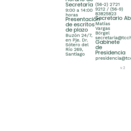
Secretaría
(56-2) 2721
9212 / (56-9)
9:00 a 14:00
83825823
horas
Secretario A
Presentación
de escritos
Matías
Vargas
de plazo
Börgel
Buzón 24/7,
secretaria@tcch
en Pje. Dr.
Gabinete
Sótero del
de
Río 269,
Presidencia
Santiago
presidencia@tcc
v.2