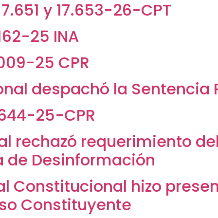
7.651 y 17.653-26-CPT
162-25 INA
.009-25 CPR
ional despachó la Sentencia 
.644-25-CPR
nal rechazó requerimiento d
a de Desinformación
al Constitucional hizo pres
eso Constituyente