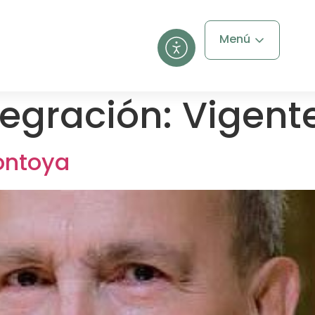
Menú
tegración:
Vigent
ontoya