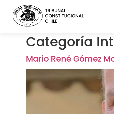
contenido
Categoría In
Mario René Gómez M