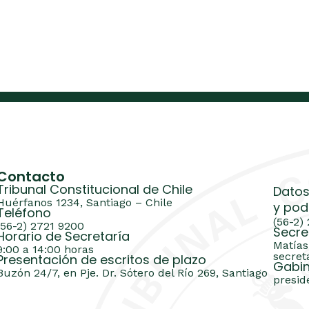
Contacto
Tribunal Constitucional de Chile
Datos
Huérfanos 1234, Santiago – Chile
y pod
Teléfono
(56-2)
(56-2) 2721 9200
Secre
Horario de Secretaría
Matías
9:00 a 14:00 horas
secret
Presentación de escritos de plazo
Gabin
Buzón 24/7, en Pje. Dr. Sótero del Río 269, Santiago
presid