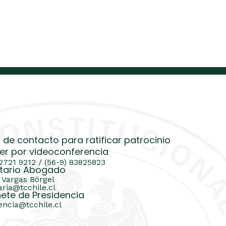
 de contacto para ratificar patrocinio
er por videoconferencia
 2721 9212 / (56-9) 83825823
tario Abogado
 Vargas Börgel
aria@tcchile.cl
ete de Presidencia
encia@tcchile.cl