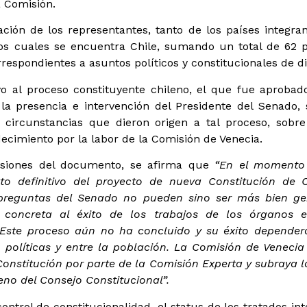
a Comisión.
pación de los representantes, tanto de los países integr
 los cuales se encuentra Chile, sumando un total de 62 p
espondientes a asuntos políticos y constitucionales de di
vo al proceso constituyente chileno, el que fue aprob
la presencia e intervención del Presidente del Senado,
 circunstancias que dieron origen a tal proceso, sobre
ecimiento por la labor de la Comisión de Venecia.
usiones del documento, se afirma que
“En el momento 
to definitivo del proyecto de nueva Constitución de C
 preguntas del Senado no pueden sino ser más bien ge
n concreta al éxito de los trabajos de los órganos 
“Este proceso aún no ha concluido y su éxito dependerá
 políticas y entre la población. La Comisión de Venecia
onstitución por parte de la Comisión Experta y subraya l
no del Consejo Constitucional”.
ontrol de constitucionalidad, el status de los tratados int