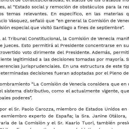
s, al “Estado social y remoción de obstáculos para la r
tros temas relevantes. En específico, en las materias 
nacio Vásquez, señaló que “en general la Comisión de Vene
sión especial que visitó Santiago a fines de septiembre”.
 al Tribunal Constitucional, la Comisión de Venecia mani
jueces. Esto permitirá al Presidente concentrarse en sus 
overtido voto dirimente del Presidente. Además, permit
ciente legitimidad a las decisiones tomadas por mayoría.
herencias jurisprudenciales. En una estructura de este tipo
determinadas decisiones fueran adoptadas por el Pleno de
nombramiento “La Comisión de Venecia considera que en u
el sistema distributivo, como el actualmente vigente, que
pales poderes”.
a por el Sr. Paolo Carozza, miembro de Estados Unidos en 
, exmiembro experto de España; la Sra. Janine Otálora,
ria de la Comisión y el Sr. Kaarlo Tuori, también presi