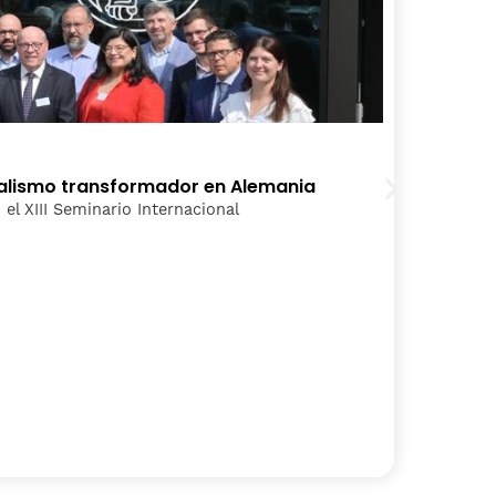
2
onalismo transformador en Alemania
P
el XIII Seminario Internacional
E
C
C