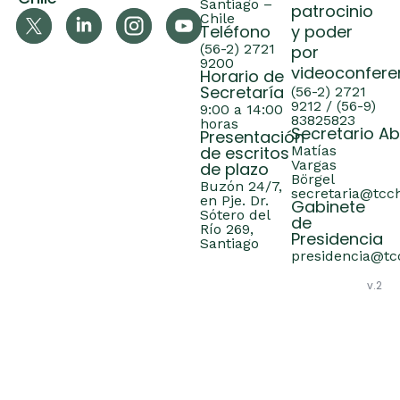
Santiago –
patrocinio
Chile
Teléfono
y poder
(56-2) 2721
por
9200
videoconfere
Horario de
Secretaría
(56-2) 2721
9212 / (56-9)
9:00 a 14:00
83825823
horas
Secretario A
Presentación
de escritos
Matías
Vargas
de plazo
Börgel
Buzón 24/7,
secretaria@tcch
en Pje. Dr.
Gabinete
Sótero del
de
Río 269,
Presidencia
Santiago
presidencia@tcc
v.2