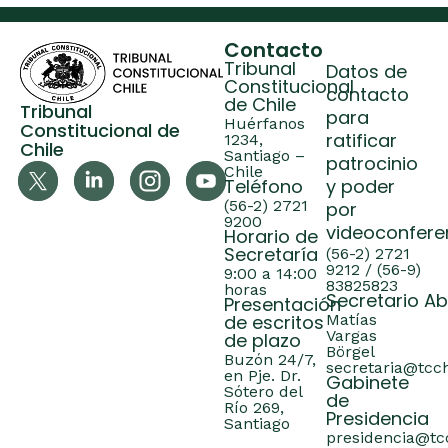
Contacto
Tribunal
Datos de
Constitucional
contacto
de Chile
Tribunal
para
Huérfanos
Constitucional de
ratificar
1234,
Chile
Santiago –
patrocinio
Chile
Teléfono
y poder
(56-2) 2721
por
9200
videoconfere
Horario de
Secretaría
(56-2) 2721
9212 / (56-9)
9:00 a 14:00
83825823
horas
Secretario A
Presentación
de escritos
Matías
Vargas
de plazo
Börgel
Buzón 24/7,
secretaria@tcch
en Pje. Dr.
Gabinete
Sótero del
de
Río 269,
Presidencia
Santiago
presidencia@tcc