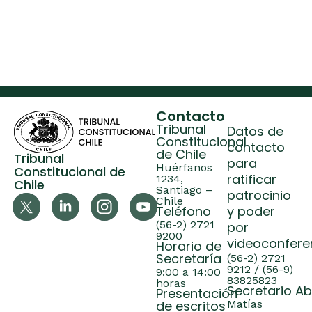
Contacto
Tribunal
Datos de
Constitucional
contacto
de Chile
Tribunal
para
Huérfanos
Constitucional de
ratificar
1234,
Chile
Santiago –
patrocinio
Chile
Teléfono
y poder
(56-2) 2721
por
9200
videoconfere
Horario de
Secretaría
(56-2) 2721
9212 / (56-9)
9:00 a 14:00
83825823
horas
Secretario A
Presentación
de escritos
Matías