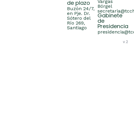
Vargas
de plazo
Börgel
Buzón 24/7,
secretaria@tcch
en Pje. Dr.
Gabinete
Sótero del
de
Río 269,
Presidencia
Santiago
presidencia@tcc
v.2