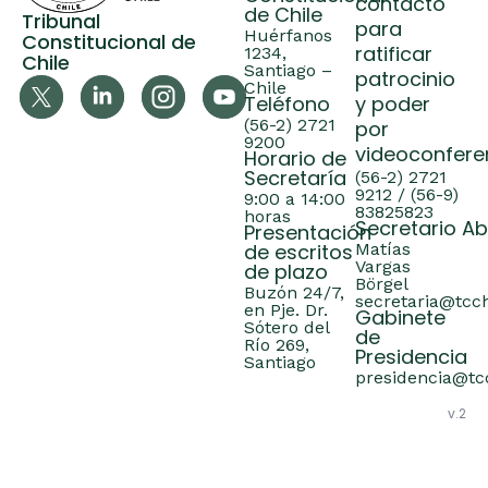
contacto
de Chile
Tribunal
para
Huérfanos
Constitucional de
ratificar
1234,
Chile
Santiago –
patrocinio
Chile
Teléfono
y poder
(56-2) 2721
por
9200
videoconfere
Horario de
Secretaría
(56-2) 2721
9212 / (56-9)
9:00 a 14:00
83825823
horas
Secretario A
Presentación
de escritos
Matías
Vargas
de plazo
Börgel
Buzón 24/7,
secretaria@tcch
en Pje. Dr.
Gabinete
Sótero del
de
Río 269,
Presidencia
Santiago
presidencia@tcc
v.2