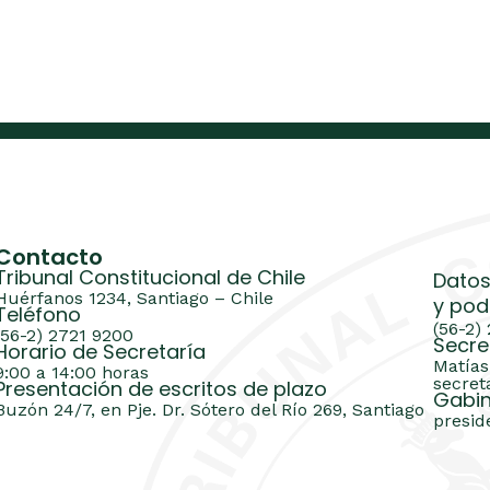
Contacto
Tribunal Constitucional de Chile
Datos
Huérfanos 1234, Santiago – Chile
y pod
Teléfono
(56-2)
(56-2) 2721 9200
Secre
Horario de Secretaría
Matías
9:00 a 14:00 horas
secret
Presentación de escritos de plazo
Gabin
Buzón 24/7, en Pje. Dr. Sótero del Río 269, Santiago
presid