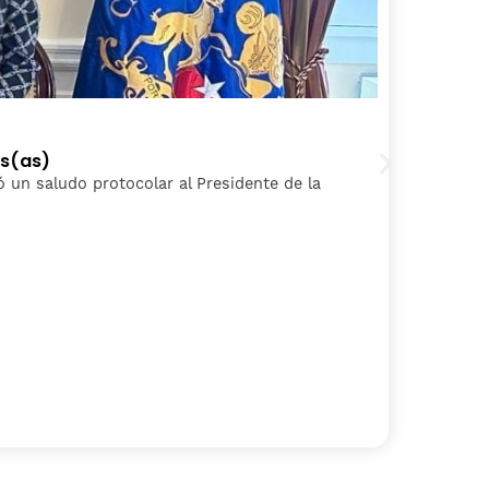
2
os(as)
P
izó un saludo protocolar al Presidente de la
L
S
C