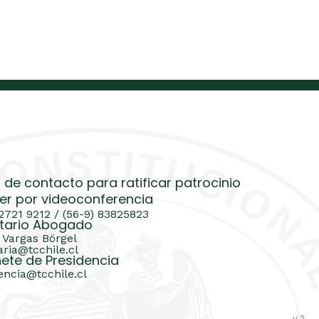
 de contacto para ratificar patrocinio
er por videoconferencia
 2721 9212 / (56-9) 83825823
tario Abogado
 Vargas Börgel
aria@tcchile.cl
ete de Presidencia
encia@tcchile.cl