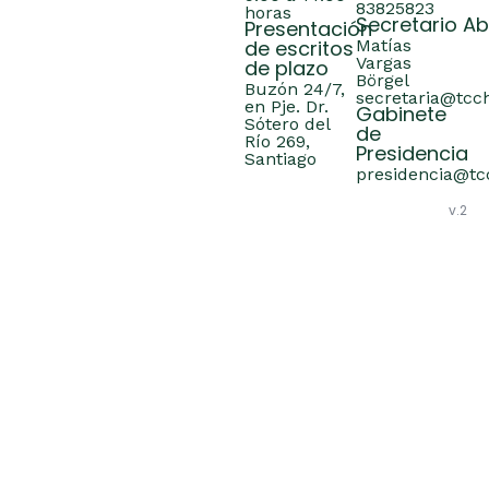
83825823
horas
Secretario A
Presentación
de escritos
Matías
Vargas
de plazo
Börgel
Buzón 24/7,
secretaria@tcch
en Pje. Dr.
Gabinete
Sótero del
de
Río 269,
Presidencia
Santiago
presidencia@tcc
v.2