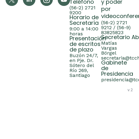
Teléfono
y poder
(56-2) 2721
por
9200
videoconfere
Horario de
Secretaría
(56-2) 2721
9212 / (56-9)
9:00 a 14:00
83825823
horas
Secretario A
Presentación
de escritos
Matías
Vargas
de plazo
Börgel
Buzón 24/7,
secretaria@tcch
en Pje. Dr.
Gabinete
Sótero del
de
Río 269,
Presidencia
Santiago
presidencia@tcc
v.2