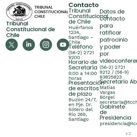
Contacto
Tribunal
Datos de
Constitucional
contacto
de Chile
Tribunal
para
Huérfanos
Constitucional de
ratificar
1234,
Chile
Santiago –
patrocinio
Chile
Teléfono
y poder
(56-2) 2721
por
9200
videoconfere
Horario de
Secretaría
(56-2) 2721
9212 / (56-9)
9:00 a 14:00
83825823
horas
Secretario A
Presentación
de escritos
Matías
Vargas
de plazo
Börgel
Buzón 24/7,
secretaria@tcch
en Pje. Dr.
Gabinete
Sótero del
de
Río 269,
Presidencia
Santiago
presidencia@tcc
v.2