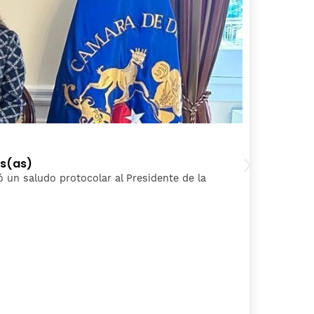
2
os(as)
P
izó un saludo protocolar al Presidente de la
L
S
C