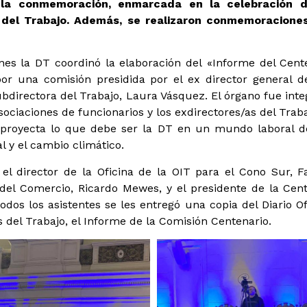
 la conmemoración, enmarcada en la celebración 
 del Trabajo. Además, se realizaron conmemoraciones
nes la DT coordinó la elaboración del «Informe del Cente
por una comisión presidida por el ex director general de
ubdirectora del Trabajo, Laura Vásquez. El órgano fue int
asociaciones de funcionarios y los exdirectores/as del Tr
al y proyecta lo que debe ser la DT en un mundo laboral
ial y el cambio climático.
el director de la Oficina de la OIT para el Cono Sur, F
del Comercio, Ricardo Mewes, y el presidente de la Centr
odos los asistentes se les entregó una copia del Diario Of
s del Trabajo, el Informe de la Comisión Centenario.