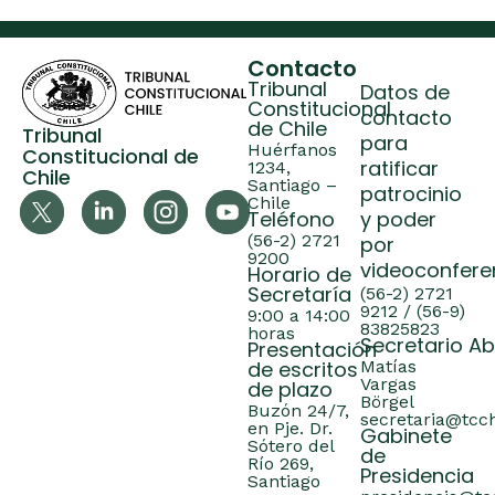
Contacto
Tribunal
Datos de
Constitucional
contacto
de Chile
Tribunal
para
Huérfanos
Constitucional de
ratificar
1234,
Chile
Santiago –
patrocinio
Chile
Teléfono
y poder
(56-2) 2721
por
9200
videoconfere
Horario de
Secretaría
(56-2) 2721
9212 / (56-9)
9:00 a 14:00
83825823
horas
Secretario A
Presentación
de escritos
Matías
Vargas
de plazo
Börgel
Buzón 24/7,
secretaria@tcch
en Pje. Dr.
Gabinete
Sótero del
de
Río 269,
Presidencia
Santiago