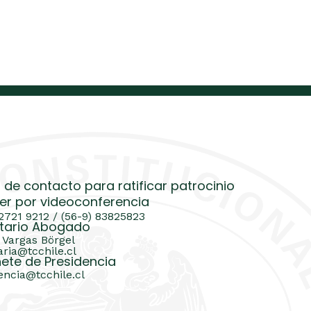
 de contacto para ratificar patrocinio
er por videoconferencia
 2721 9212 / (56-9) 83825823
tario Abogado
 Vargas Börgel
aria@tcchile.cl
ete de Presidencia
encia@tcchile.cl