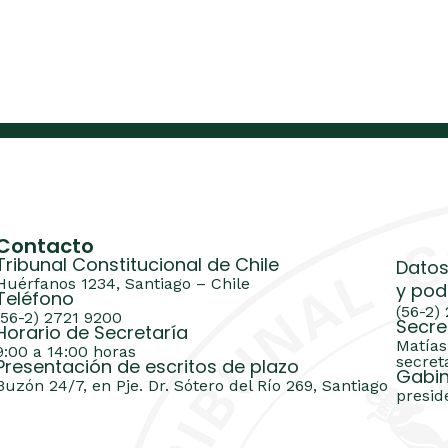
Contacto
Tribunal Constitucional de Chile
Datos
Huérfanos 1234, Santiago – Chile
y pod
Teléfono
(56-2)
(56-2) 2721 9200
Secre
Horario de Secretaría
Matías
9:00 a 14:00 horas
secret
Presentación de escritos de plazo
Gabin
Buzón 24/7, en Pje. Dr. Sótero del Río 269, Santiago
presid