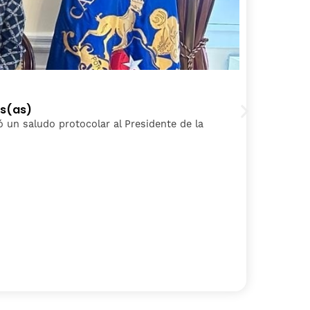
2
os(as)
P
izó un saludo protocolar al Presidente de la
L
S
C