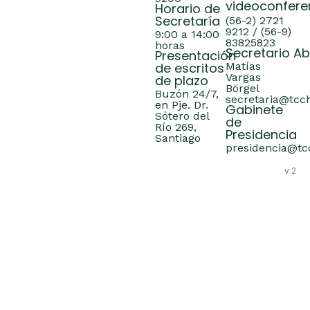
videoconfere
Horario de
Secretaría
(56-2) 2721
9212 / (56-9)
9:00 a 14:00
83825823
horas
Secretario A
Presentación
de escritos
Matías
Vargas
de plazo
Börgel
Buzón 24/7,
secretaria@tcch
en Pje. Dr.
Gabinete
Sótero del
de
Río 269,
Presidencia
Santiago
presidencia@tcc
v.2