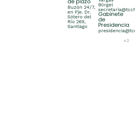
de plazo
Börgel
Buzón 24/7,
secretaria@tcch
en Pje. Dr.
Gabinete
Sótero del
de
Río 269,
Presidencia
Santiago
presidencia@tcc
v.2