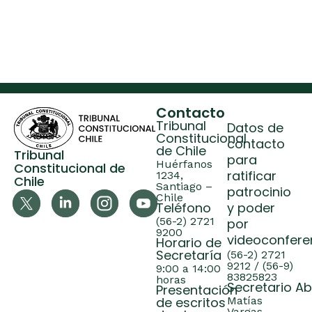
Contacto
Tribunal
Datos de
Constitucional
contacto
de Chile
Tribunal
para
Huérfanos
Constitucional de
ratificar
1234,
Chile
Santiago –
patrocinio
Chile
Teléfono
y poder
(56-2) 2721
por
9200
videoconfere
Horario de
Secretaría
(56-2) 2721
9212 / (56-9)
9:00 a 14:00
83825823
horas
Secretario A
Presentación
de escritos
Matías
Vargas