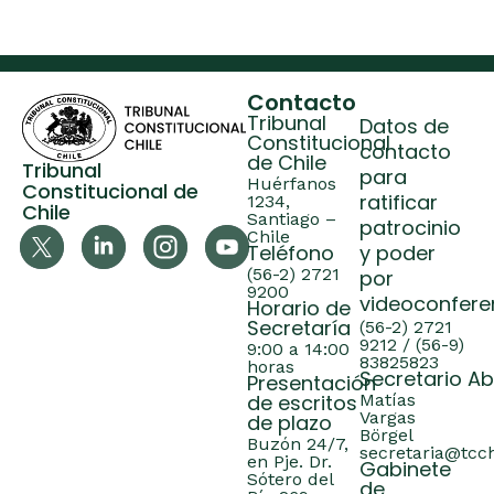
Contacto
Tribunal
Datos de
Constitucional
contacto
de Chile
Tribunal
para
Huérfanos
Constitucional de
ratificar
1234,
Chile
Santiago –
patrocinio
Chile
Teléfono
y poder
(56-2) 2721
por
9200
videoconfere
Horario de
Secretaría
(56-2) 2721
9212 / (56-9)
9:00 a 14:00
83825823
horas
Secretario A
Presentación
de escritos
Matías
Vargas
de plazo
Börgel
Buzón 24/7,
secretaria@tcch
en Pje. Dr.
Gabinete
Sótero del
de