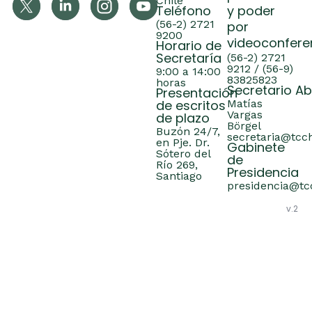
Chile
Teléfono
y poder
(56-2) 2721
por
9200
videoconfere
Horario de
Secretaría
(56-2) 2721
9212 / (56-9)
9:00 a 14:00
83825823
horas
Secretario A
Presentación
de escritos
Matías
Vargas
de plazo
Börgel
Buzón 24/7,
secretaria@tcch
en Pje. Dr.
Gabinete
Sótero del
de
Río 269,
Presidencia
Santiago
presidencia@tcc
v.2