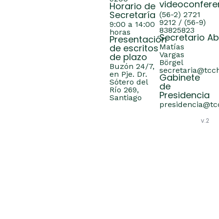
videoconfere
Horario de
Secretaría
(56-2) 2721
9212 / (56-9)
9:00 a 14:00
83825823
horas
Secretario A
Presentación
de escritos
Matías
Vargas
de plazo
Börgel
Buzón 24/7,
secretaria@tcch
en Pje. Dr.
Gabinete
Sótero del
de
Río 269,
Presidencia
Santiago
presidencia@tcc
v.2