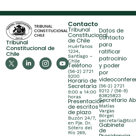
Contacto
Tribunal
Datos de
Constitucional
contacto
de Chile
Tribunal
para
Huérfanos
Constitucional de
ratificar
1234,
Chile
Santiago –
patrocinio
Chile
Teléfono
y poder
(56-2) 2721
por
9200
videoconfere
Horario de
Secretaría
(56-2) 2721
9212 / (56-9)
9:00 a 14:00
83825823
horas
Secretario A
Presentación
de escritos
Matías
Vargas
de plazo
Börgel
Buzón 24/7,
secretaria@tcch
en Pje. Dr.
Gabinete
Sótero del
de
Río 269,