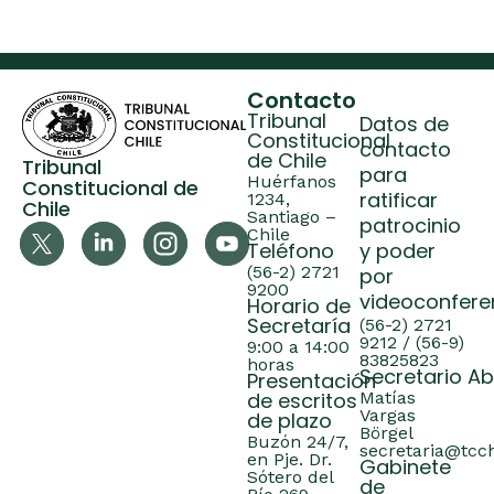
Contacto
Tribunal
Datos de
Constitucional
contacto
de Chile
Tribunal
para
Huérfanos
Constitucional de
ratificar
1234,
Chile
Santiago –
patrocinio
Chile
Teléfono
y poder
(56-2) 2721
por
9200
videoconfere
Horario de
Secretaría
(56-2) 2721
9212 / (56-9)
9:00 a 14:00
83825823
horas
Secretario A
Presentación
de escritos
Matías
Vargas
de plazo
Börgel
Buzón 24/7,
secretaria@tcch
en Pje. Dr.
Gabinete
Sótero del
de