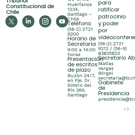
Tribunal
para
Huérfanos
Constitucional de
ratificar
1234,
Chile
Santiago –
patrocinio
Chile
Teléfono
y poder
(56-2) 2721
por
9200
videoconfere
Horario de
Secretaría
(56-2) 2721
9212 / (56-9)
9:00 a 14:00
83825823
horas
Secretario A
Presentación
de escritos
Matías
Vargas
de plazo
Börgel
Buzón 24/7,
secretaria@tcch
en Pje. Dr.
Gabinete
Sótero del
de
Río 269,
Presidencia
Santiago
presidencia@tcc
v.2