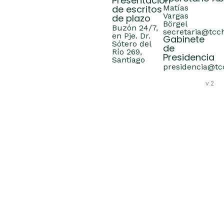
Presentación
de escritos
Matías
Vargas
de plazo
Börgel
Buzón 24/7,
secretaria@tcch
en Pje. Dr.
Gabinete
Sótero del
de
Río 269,
Presidencia
Santiago
presidencia@tcc
v.2