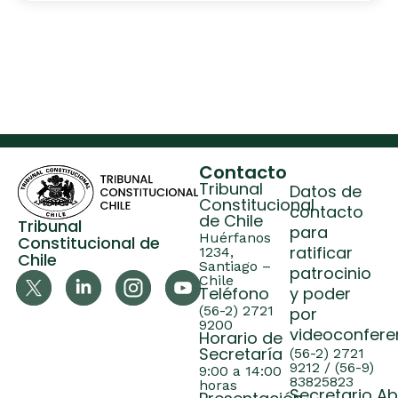
Contacto
Tribunal
Datos de
Constitucional
contacto
de Chile
Tribunal
para
Huérfanos
Constitucional de
ratificar
1234,
Chile
Santiago –
patrocinio
Chile
Teléfono
y poder
(56-2) 2721
por
9200
videoconfere
Horario de
Secretaría
(56-2) 2721
9212 / (56-9)
9:00 a 14:00
83825823
horas
Secretario A