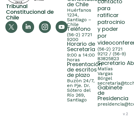
contacto
de Chile
Tribunal
para
Huérfanos
Constitucional de
ratificar
1234,
Chile
Santiago –
patrocinio
Chile
Teléfono
y poder
(56-2) 2721
por
9200
videoconfere
Horario de
Secretaría
(56-2) 2721
9212 / (56-9)
9:00 a 14:00
83825823
horas
Secretario A
Presentación
de escritos
Matías
Vargas
de plazo
Börgel
Buzón 24/7,
secretaria@tcch
en Pje. Dr.
Gabinete
Sótero del
de
Río 269,
Presidencia
Santiago
presidencia@tcc
v.2