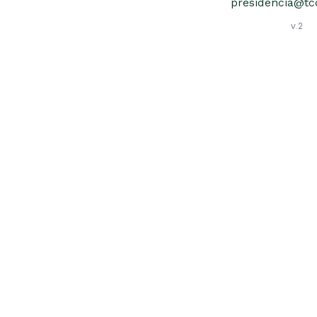
presidencia@tcc
v.2