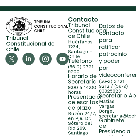
Contacto
Tribunal
Datos de
Constitucional
contacto
de Chile
Tribunal
para
Huérfanos
Constitucional de
ratificar
1234,
Chile
Santiago –
patrocinio
Chile
Teléfono
y poder
(56-2) 2721
por
9200
videoconfere
Horario de
Secretaría
(56-2) 2721
9212 / (56-9)
9:00 a 14:00
83825823
horas
Secretario A
Presentación
de escritos
Matías
Vargas
de plazo
Börgel
Buzón 24/7,
secretaria@tcch
en Pje. Dr.
Gabinete
Sótero del
de
Río 269,
Presidencia
Santiago