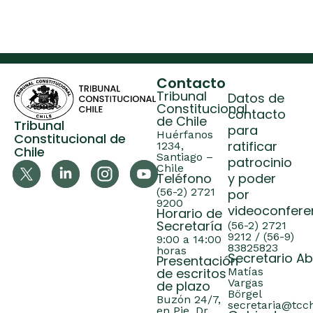
Contacto
Tribunal
Datos de
Constitucional
contacto
de Chile
Tribunal
para
Huérfanos
Constitucional de
ratificar
1234,
Chile
Santiago –
patrocinio
Chile
Teléfono
y poder
(56-2) 2721
por
9200
videoconfere
Horario de
Secretaría
(56-2) 2721
9212 / (56-9)
9:00 a 14:00
83825823
horas
Secretario A
Presentación
de escritos
Matías
Vargas
de plazo
Börgel
Buzón 24/7,
secretaria@tcch
en Pje. Dr.