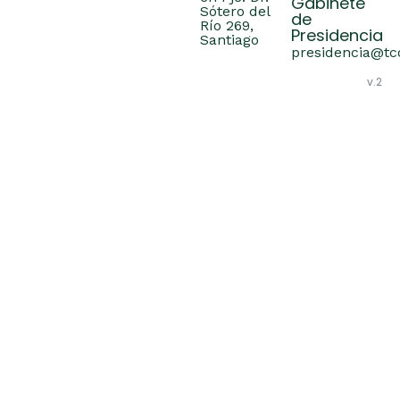
Gabinete
Sótero del
de
Río 269,
Presidencia
Santiago
presidencia@tcc
v.2