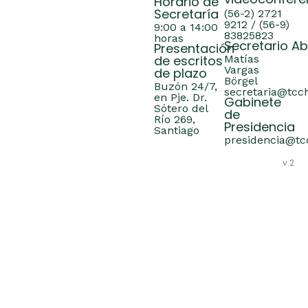
videoconfere
Horario de
Secretaría
(56-2) 2721
9212 / (56-9)
9:00 a 14:00
83825823
horas
Secretario A
Presentación
de escritos
Matías
Vargas
de plazo
Börgel
Buzón 24/7,
secretaria@tcch
en Pje. Dr.
Gabinete
Sótero del
de
Río 269,
Presidencia
Santiago
presidencia@tcc
v.2