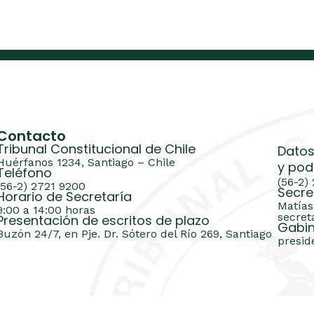
Contacto
Tribunal Constitucional de Chile
Datos
Huérfanos 1234, Santiago – Chile
y pod
Teléfono
(56-2)
(56-2) 2721 9200
Secre
Horario de Secretaría
Matías
9:00 a 14:00 horas
secret
Presentación de escritos de plazo
Gabin
Buzón 24/7, en Pje. Dr. Sótero del Río 269, Santiago
presid