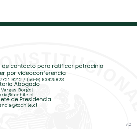
 de contacto para ratificar patrocinio
er por videoconferencia
 2721 9212 / (56-9) 83825823
tario Abogado
 Vargas Börgel
aria@tcchile.cl
ete de Presidencia
encia@tcchile.cl
v.2