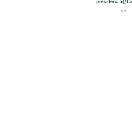
presidencia@tcc
v.2