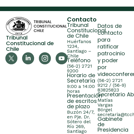
Contacto
Tribunal
Datos de
Constitucional
contacto
de Chile
Tribunal
para
Huérfanos
Constitucional de
ratificar
1234,
Chile
Santiago –
patrocinio
Chile
Teléfono
y poder
(56-2) 2721
por
9200
videoconfere
Horario de
Secretaría
(56-2) 2721
9212 / (56-9)
9:00 a 14:00
83825823
horas
Secretario A
Presentación
de escritos
Matías
Vargas
de plazo
Börgel
Buzón 24/7,
secretaria@tcch
en Pje. Dr.
Gabinete
Sótero del
de
Río 269,
Presidencia
Santiago