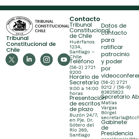
Contacto
Tribunal
Datos de
Constitucional
contacto
de Chile
Tribunal
para
Huérfanos
Constitucional de
ratificar
1234,
Chile
Santiago –
patrocinio
Chile
Teléfono
y poder
(56-2) 2721
por
9200
videoconfere
Horario de
Secretaría
(56-2) 2721
9212 / (56-9)
9:00 a 14:00
83825823
horas
Secretario A
Presentación
de escritos
Matías
Vargas
de plazo
Börgel
Buzón 24/7,
secretaria@tcch
en Pje. Dr.
Gabinete
Sótero del
de
Río 269,
Presidencia
Santiago