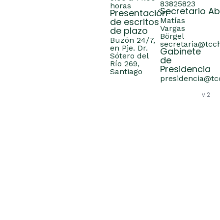
83825823
horas
Secretario A
Presentación
de escritos
Matías
Vargas
de plazo
Börgel
Buzón 24/7,
secretaria@tcch
en Pje. Dr.
Gabinete
Sótero del
de
Río 269,
Presidencia
Santiago
presidencia@tcc
v.2