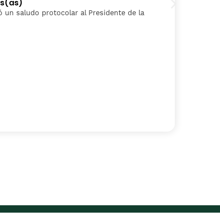
os(as)
P
izó un saludo protocolar al Presidente de la
L
S
C