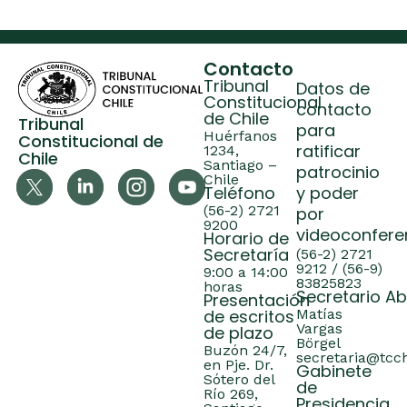
Contacto
Tribunal
Datos de
Constitucional
contacto
de Chile
Tribunal
para
Huérfanos
Constitucional de
ratificar
1234,
Chile
Santiago –
patrocinio
Chile
Teléfono
y poder
(56-2) 2721
por
9200
videoconfere
Horario de
Secretaría
(56-2) 2721
9212 / (56-9)
9:00 a 14:00
83825823
horas
Secretario A
Presentación
de escritos
Matías
Vargas
de plazo
Börgel
Buzón 24/7,
secretaria@tcch
en Pje. Dr.
Gabinete
Sótero del
de
Río 269,
Presidencia