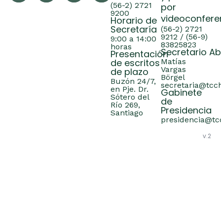
(56-2) 2721
por
9200
videoconfere
Horario de
Secretaría
(56-2) 2721
9212 / (56-9)
9:00 a 14:00
83825823
horas
Secretario A
Presentación
de escritos
Matías
Vargas
de plazo
Börgel
Buzón 24/7,
secretaria@tcch
en Pje. Dr.
Gabinete
Sótero del
de
Río 269,
Presidencia
Santiago
presidencia@tcc
v.2