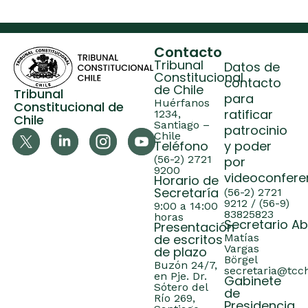
Contacto
Tribunal
Datos de
Constitucional
contacto
de Chile
Tribunal
para
Huérfanos
Constitucional de
ratificar
1234,
Chile
Santiago –
patrocinio
Chile
Teléfono
y poder
(56-2) 2721
por
9200
videoconfere
Horario de
Secretaría
(56-2) 2721
9212 / (56-9)
9:00 a 14:00
83825823
horas
Secretario A
Presentación
de escritos
Matías
Vargas
de plazo
Börgel
Buzón 24/7,
secretaria@tcch
en Pje. Dr.
Gabinete
Sótero del
de
Río 269,
Presidencia