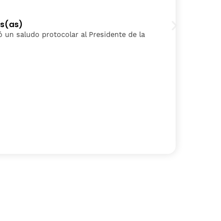
2
os(as)
P
izó un saludo protocolar al Presidente de la
L
S
C