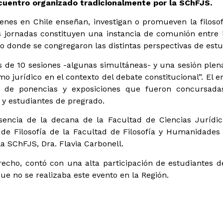
ncuentro organizado tradicionalmente por la SChFJS.
enes en Chile enseñan, investigan o promueven la filosofí
as jornadas constituyen una instancia de comunión entre l
to donde se congregaron las distintas perspectivas de estu
de 10 sesiones -algunas simultáneas- y una sesión plena
smo jurídico en el contexto del debate constitucional”. E
ón de ponencias y exposiciones que fueron concursad
 y estudiantes de pregrado.
sencia de la decana de la Facultad de Ciencias Jurídic
to de Filosofía de la Facultad de Filosofía y Humanidade
la SChFJS, Dra. Flavia Carbonell.
recho, contó con una alta participación de estudiantes d
e no se realizaba este evento en la Región.